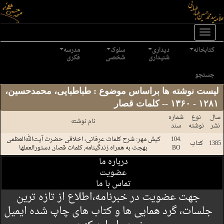
Toggle
naviga
کتابخانه
دیداری
سلوک
مدرسه
شنیداری
شخصی
فکری
جستجو
لیست نوشته ها براساس موضوع : طباطبایی، محمد‌حسین،
۱۲۸۱ - ۱۳۶۰ -- کلمات قصار
سال
نوع
شماره
نام نوشته
نشر
نوشته
سند
104.
کیش مهر: شرح کلمات عرفانی، اخلاقی حضرت آیت‌الله‌العظمی
1385
کتاب
BO
بهجت به همراه زندگینامه٬ کلمات قصار٬ دستورالعملها
درباره ما
عضویت
تماس با ما
جهت عضویت در خبرنامه،اطلاع از تازه ترین
جلسات، گرد همایی ها و کتاب های چاپ شده ایمیل