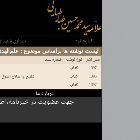
کتابخانه
دیداری شنیدار
لیست نوشته ها براساس موضوع : ع‍ل‍م‌ال‍ه‍دی‌، ع‍ل‍ی‌ ب‍ن‌ ح‍س‍ی‍ن‌،‏‫ ۳۵۵ - ‬
سال نشر
نوع نوشته
شماره سند
1397
کتاب
1396
کتاب
تنقیح و اصلاح اصول ف
1397
کتاب
درباره ما
جهت عضویت در خبرنامه،اطلاع