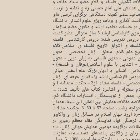
 تکمیلی فلسفه و کلام عضو ستاد عفاف و
 همایش ملی امام خمینی ره و تعلیم و تربیت
اتید عضو کمیته دستگاهی برگزاری کرسی های
ست گذاری و برنامه ریزی علوم انسانی دانشگاه
ی در جلسات دفاعیه ارشد و دکتری عضم سازمان
بسیج اساتید طراح سوالات آزمون کارشناسی ارشد 5 سال متوالی عضو کمیته
م دروس تدریس شده: دروس کارشناسی: فلسفه
لسفه ی اشراق -تاریخ فلسفه ی اسلامی-کلام
یخ علم کلام– منطق – زبان تخصصی – متون
ان عمومی - متون فلسفی به زبان عربی - متون
 آشنایی با علوم اسلامی(عرفان و فلسفه) -
می - آشنایی با ادیان بزرگ- علم النفس -مبانی
وس کارشناسی ارشد یا دکترای حرفه ای : زبان
عمومی – زبان پیش – زبان تخصصی – فلسفه مشاء 1و2 – حکمت متعالیه 1 و
2 و 3 و 4-کلام امامیه - کلام معتزله و اشاعره کتاب های تألیف شده: 1.
، جمعی از نویسندگان، انتشارات دانشگاه قم،
 صفحه 379 تا 418. 2. خلاصه مقالات همایش بین المللی ابن سینا، همدان
3-1 شهریور 1383، انتشارات خواجه رشید، صفحه 57 تا 59. 3. چکیده مقالات
ره آورد جهان اسلام در مسائل زنان و واکاوی
 فرهنگی نهاد نمایندگی مقام معظم رهبری در
گاه ها، اسفند 1388. 4. مقالات برگزیده دومین همایش جهانی زنان، «ره
زنان و واکاوی پیامدهای فمینیسم»، معاونت
فرهنگی نهاد نمایندگی مقام معظم رهبری در دانشگاه ها، اسفند 1388. 5. تجلی