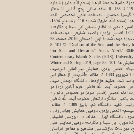
 علمیة جامعة الزهرا (سلام الله علیها) شماره
112، زمستان 1393، صفحات 119 تا 138. 6. «نقد مبانی پوچ گرایی از منظر
 گیسیا محمدی، فصلنامه علمی تخصصی نامه
جامعه حوزة علیمه جامعة الزهرا (سلام الله علیها) شماره 116، زمستان 1394،
54. 7. «ثنویت نفس و بدن در نظام فلسفی ابن سینا و دکارت»
اقدس یزدی/ راضیه شفیعی، دوفصلنامه J.C.I.S مطالعات اسلامی معاصر،
پردیس فارابی دانشگاه تهران، دورة دوم، شمارة اول، زمستان 2019، صفحه 58
تا 101. 8. "Dualism of the Soul and the Body in the philosophical System of
Ibn Sina and Descartes'' Aqdas Yazdi/ Rādi
Contemporary Islamic Stadies (JCIS), University
Winter and Spring 2019, page 85- 101. مقالات فارسی چاپ شده در همایش ها
ینا» اقدس یزدی، همایش بین‌المللی ابن‌سینا،
دانشگاه بوعلی سینا، همدان 3-1 شهریور 1383. 2. مقاله: «آفرینش از منظر ابن
سداشت حکیم هزاره‌ها، دانشگاه بوعلی سینا،
 مقاله: «مساعی حضرت آیت الله قاضی خرم آبادی (ره) در
رت امام خمینی (قدس سره) در خصوص بانوان»
شت یکمین سالگرد ارتحال حضرت آیت الله قاضی
خرم آبادی (ره) بنیانگذار و رئیس فقید دانشگاه قم، پاییز 1389. 4. مقاله:
ینیسم» اقدس یزدی، دومین همایش جهانی زنان،
نهاد نمایندگی مقام معظم رهبری، دانشگاه تهران. مقاله: 5. «بررسی تطبیقی
افلاطون، ابن سینا و دکارت» دومین همایش ملی
بازشناسی مشاهیر و مفاخر خراسان، ISC، دانشگاه فرهنگیان شهید مفتح، مهر