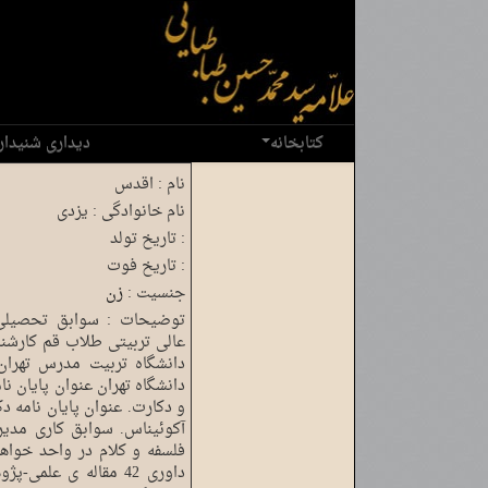
کتابخانه
دیداری شنیدار
نام :
اقدس
نام خانوادگی :
یزدی
تاریخ تولد :
تاریخ فوت :
جنسیت :
زن
توضیحات :
دانشگاه تهران عنوان پایان ن
و دکارت. عنوان پایان نامه د
آکوئیناس. سوابق کاری مدیر
فلسفه و کلام در واحد خواه