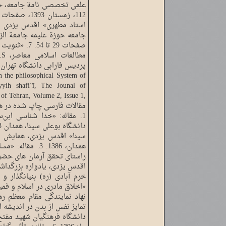
علمی تخصصی نامة جامعه، حوزة
استاد مطهری» اقدس یزدی /
صفحات 29 تا 
yyih shafiʻī, The Jounal of
 of Tehran, Volume 2, Issue 1,
1. مقاله: «خدا شناسی ابن‌س
سینا» اقدس یزدی، همایش پا
همدان، 1386. 3.
راستای تحقق آرمان های حض
اقدس یزدی، یادواره بزرگدا
«اخلاق مادری در اسلام و فم
تمایز نفس از بدن در اندیشه 