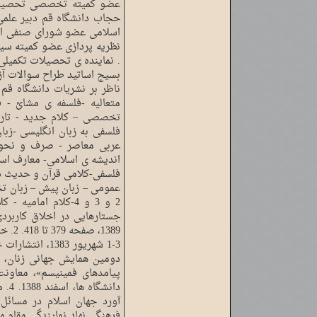
عضو کمیته تخصصی تحصیلات
حجاب دانشگاه قم دبیر علمی
اسلامی عضو شورای صنفی اس
نظریه پردازی عضو کمیته سیا
. نماینده ی تحصیلات تکمیل
ناظر بر نشریات دانشگاه ق
متعالیه -فلسفه ی مشائ - ف
تخصصی – کلام جدید - تار
فلسفی به زبان انگلیسی -زب
عربی معاصر - صرف و نحو -
اندیشه ی اسلامی- معارف اسلا
فلسفی-کلامی قرآن و حدیث در
جستارهایی در اخلاق کاربردی
1389،
دومین همایش جهانی زنان، «
پیامدهای فمینیسم»، معاونت
دانش
آورد جهان اسلام در مسائل 