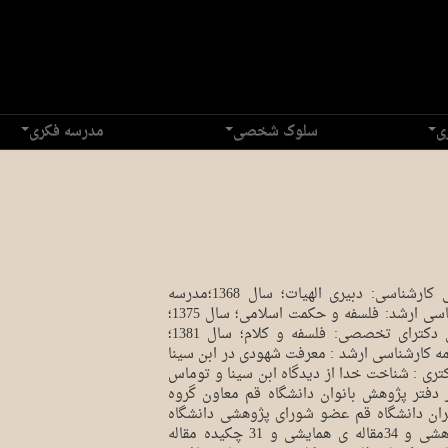
ی
سلوک شخصی
مدرسه فکری
سوابق تحصیلی کارشناسی: دبیری الهیات؛ سال 1368؛مدرسه
عالی تربیتی طلاب قم کارشناسی ارشد: فلسفه و حکمت اسلامی؛ سال 1375؛
دانشگاه تربیت مدرس تهران دکترای تخصصی: فلسفه و کلام؛ سال 1381؛
امه کارشناسی ارشد : معرفت شهودی در ابن سینا
کتری : شناخت خدا از دیدگاه ابن سینا و توماس
 دفتر پژوهش بانوان دانشگاه قم معاون گروه
ران دانشگاه قم عضو شورای پژوهشی دانشگاه
داوری 42 مقاله ی علمی-پژوهشی و 34مقاله ی همایشی و 31 چکیده مقاله