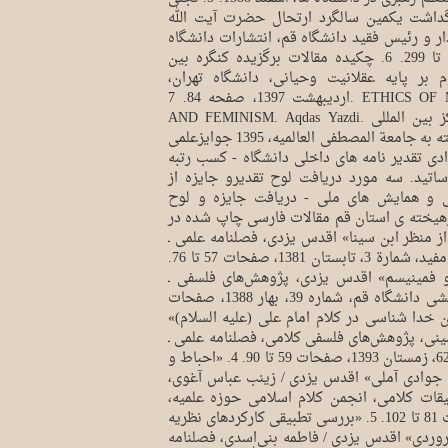
رگداشت یکمین سالگرد ارتحال حضرت آیت الله
ار و رئیس فقید دانشگاه قم، انتشارات دانشگاه
قم، پاییز، 1389، صفحه 279 تا 299. 6. چکیده مقالات برگزیده کنگره بین
 بر پایه عقلانیت وحیانی، دانشگاه تهران،
اردیبهشت 1397، صفحه 84. 7. ETHICS OF MOTHERHOOD IN ISLAM
AND FEMINISM. Aqdas Yazdi. مترجم: شیلا ذوالفقاری، مرکز بین المللی
ترجمه و نشر المصطفی، وابسته به جامعة المصطفی العالمیه، 1395 جوایزعلمی
دی تقدیر نامه های داخلی دانشگاه - کسب رتبه
اتید. سه مورد دریافت لوح تقدیرو جایزه از
لی و همایش های ملی - دریافت جایزه و لوح
رهیخته ی استان قم مقالات فارسی چاپ شده در
 خدا از منظر ابن سینا» اقدس یزدی، فصلنامه علمی ـ
پژوهشی نامة مفید، دانشگاه مفید، شمارة 3، تابستان 1381، صفحات 57 تا 76.
 و فمینیسم» اقدس یزدی، پژوهش‌های فلسفی ـ
کلامی، فصلنامه علمی ـ پژوهشی دانشگاه قم، شماره 39، بهار 1388، صفحات
رسی براهین خدا شناسی در کلام امام علی (علیه السلام)»
نی، پژوهش‌های فلسفی کلامی، فصلنامه علمی ـ
پژوهشی دانشگاه قم، شماره 62، زمستان 1393، صفحات 59 تا 90. 4. «احباط و
له جوادی آملی» اقدس یزدی / زینب عباس آغوی،
ات کلامی، انجمن کلام اسلامی حوزه علمیه،
شماره 14، پاییز 1395، صفحات 81 تا 102. 5. «بررسی تطبیقی کارکردهای نظریه
روردی» اقدس یزدی / فاطمه بنی‌اسدی، فصلنامه