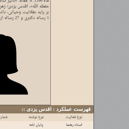
ماه 1396. 6. مقاله: «
حفظه الله»، اقدس یزدی/ زهرا
:: فهرست عملکرد : اقدس یزدی
نوع فعالیت
نوع نوشته
شماره
استاد رهنما
پایان نامه