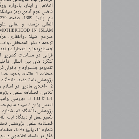
اخلاص و ایثار، یادواره بز
قاضی خرم آبادی (ره) بنیانگذ
المللی توسعه و تعالی علوم
)دستاوردها و افتخارات) تعدا
قرآنی در مسابقات کشوری اس
کنگره های بین المللی داخ
تقدیردر جشنواره ی بانوان ف
مجلات 1. «اثبات وجود
2. «اخلاق مادری در اسلام
151 تا 183. 3. «بر
اقدس یزدی / سیده مریم حسی
تکفیر عمل از دیدگاه آیت ال
فصلنامه علمی پژوهشی تحقیق
مُثُل در فلسفه افلاطون و سه