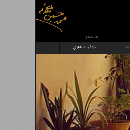
جستجو
شت
ذوقیات هنری