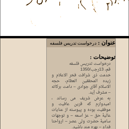
عنوان :
درخواست تدریس فلسفه
توضیحات :
درخواست تدریس فلسفه
قم، 13رجب/1350
خدمت ذی شرافت فخر الاعلام و
زیده المحققین العظام، حجه
الاسلام آقای جوادی – دامت برکاته
– مشرف آِید.
به عرض شریف می رساند ،
امیدوارم که قرین عافیت و
موفقیت بوده و پیوسته از عنایات
عالیۀ حق – عز اسمه – و توجهات
سامیۀ حضرت ولی عصر – ارواحنا
فداء – بهره مند باشید.