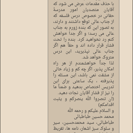
با حذف مقدمات عرض می شود که
آقایان متصدیان امور مدرسۀ
حقانی در خصوص درس فلسفه که
از جناب عالی توقع داشتند و دارند،
به تصور این که بنده زورم به جناب
عالی می رسد؛ و اگر جدا خواهش
کنم رد نخواهید کرد. بنده را تحت
فشار قرار داده اند و حقاً هم اگر
جناب عالی نپذیرید، این درس
متروک خواهد شد.
لذا جداً خواهشمندم از هر راه
امکان پذیر، اگر چه کم و زیاد خالی
از مشقت نمی باشد، این مسئله را
پذیرفته ، یک ساعتی برای این
تدریس اختصاص بدهید و ضمناً ما
را نیز از فشار آقایان نجات دهید.
(ان تنصروا الله ینصرکم و یثبت
اقدامکم)
و السلام علیکم و رحمه الله
محمد حسین طباطبائی
طباطبائی، سید محمدحسین، سیر
و سلوک سبز اشعار، نامه ها، تقریظ