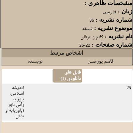
مشخصات ظاهری :
زبان :
فارسی
شماره نشریه :
35
موضوع نشریه :
فلسفه
نام نشریه :
کلام و عرفان
شماره صفحات :
22-26
تعداد صفحات :
5
اشخاص مرتبط
قاسم پورحسن
نویسنده
درباره علامه :
است
فایل های
دانلودی (
1
)
25
اندیشه
اسلامی:
باور به
رأس باور
(باورپایه و
نقش آ