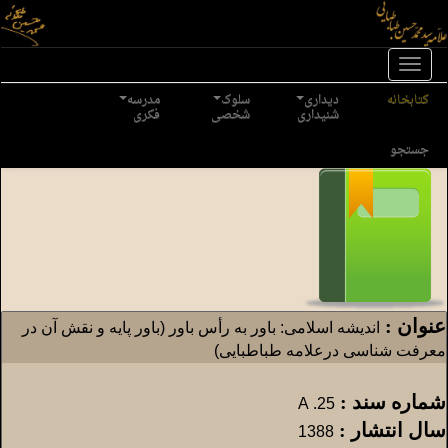
Toggl
naviga
کتابخانه
دیداری
سلوک
مدرسه
شنیداری
شخصی
فکری
جستجو
عنوان :
اندیشه اسلامی: باور به رأس باور (باور پایه و نقش آن در
معرفت شناسی درعلامه طباطبایی)
شماره سند :
25. A
سال انتشار :
1388