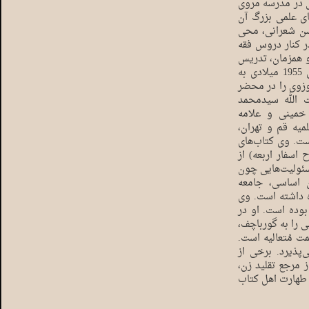
سال در مدرسه مروی
ی علمی بزرگ آن
سن شعرانی، محی
 کنار دروس فقه
و همزمان، تدریس
علوم اسلامی را نیز آغاز کرد. در سال 1334 شمسی مطابق 1955 میلادی به
زوی را در محضر
 الله سیدمحمد
خمینی و علامه
یه قم و تهران،
ست. وی کتاب‌های
سفار اربعه) از
سئولیت‌هایی چون
 اساسی، جامعه
 داشته است. وی
بوده است. او در
نی را به گورباچف،
ت مُتعالیه است.
پذیرد. برخی از
 مرجع تقلید زن،