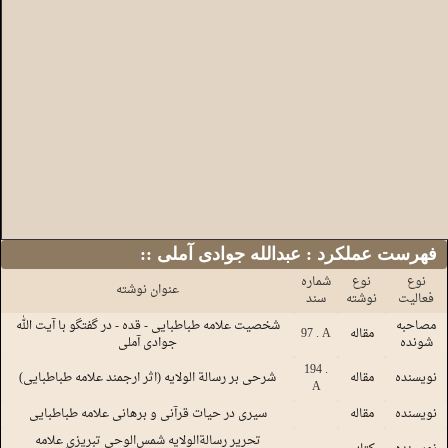
:: فهرست عملکرد : عبدالله جوادی آملی
نوع
نوع
شماره
عنوان نوشته
فعالیت
نوشته
سند
مصاحبه
شخصیت علامه طباطبایی - قده - در گفتگو با آیت الله
مقاله
97 . A
شونده
جوادی آملی
194 .
نویسنده
مقاله
شرحی بر رسالة الولایه (اثر ارجمند علامه طباطبایی)
A
نویسنده
مقاله
سیری در حیات قرآنی و برهانی علامه طباطبایی
تحریر رسالةالولایه شمس‌الوحی تبریزی علامه