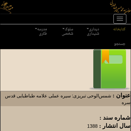
Toggl
naviga
کتابخانه
دیداری
سلوک
مدرسه
شنیداری
شخصی
فکری
جستجو
عنوان :
شمس‌الوحی تبریزی: سیره عملی علامه طباطبایی قدس
سره
شماره سند :
سال انتشار :
1388