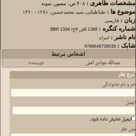
مشخصات ظاهری :
۴۰۸ ص.: مصور، نمونه
موضوع ها :
طب‍اطب‍ائ‍ی‌، سید م‍ح‍م‍دح‍س‍ی‍ن‌، ‏‫۱۲۸۱ - ۱۳۶۰‏
زبان :
فارسی
شماره کنگره :
1388 8ش 9ج/ 1394 BBR
نام ناشر :
اسراء‏‫‏
شابک :
9789648739039
درباره علامه :
است
اشخاص مرتبط
عبدالله جوادی آملی
نویسنده
درج نظر
نام و نام خانوادگی :
ایمیل :
ایمیل نمایش داده شود.
متن نظر :