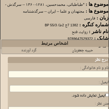
موضوع ها :
*طب‍اطب‍ائ‍ی‌، م‍ح‍م‍دح‍س‍ی‍ن‌، ۱۲۸۱-۱۳۶۰ -- سرگذش
-
موضوع ها :
مجتهدان و علما -- ایران -- سرگذشتنامه
زبان :
فارسی
شماره کنگره :
1382 7ج 2ط/ 55/3 BP
نام ناشر :
روای‍ت‌ ف‍ت‍ح‌
شابک :
9789647529372
اشخاص مرتبط
درباره علامه :
است
حبیبه جعفریان
گرد آورنده
درج نظر
نام و نام خانوادگی :
ایمیل :
ایمیل نمایش داده شود.
متن نظر :