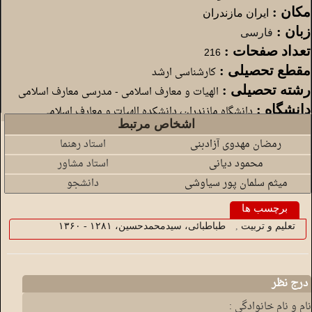
مکان :
ایران مازندران
زبان :
فارسی
تعداد صفحات :
216
مقطع تحصیلی :
کارشناسی ارشد
رشته تحصیلی :
الهیات و معارف اسلامی - مدرسی معارف اسلامی
دانشگاه :
دانشگاه مازندران، دانشکده الهیات و معارف اسلامی
اشخاص مرتبط
رمضان مهدوی آزادبنی
استاد رهنما
محمود دیانی
استاد مشاور
میثم سلمان پور سیاوشی
دانشجو
برچسب ها
تعلیم و تربیت
,
طب‍اطب‍ائ‍ی‌، سیدم‍ح‍م‍دح‍س‍ی‍ن‌، ‏‫۱۲۸۱ - ۱۳۶۰
درج نظر
نام و نام خانوادگی :