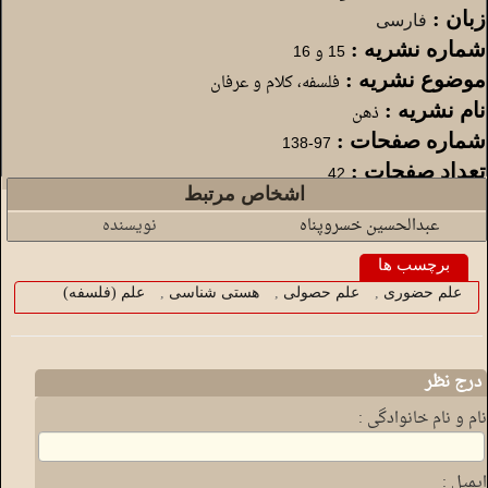
زبان :
فارسی
شماره نشریه :
15 و 16
موضوع نشریه :
فلسفه، کلام و عرفان
نام نشریه :
ذهن
شماره صفحات :
97-138
تعداد صفحات :
42
اشخاص مرتبط
عبدالحسین خسروپناه
نویسنده
برچسب ها
علم حضوری
,
علم حصولی
,
هستی شناسی
,
علم (فلسفه)
درج نظر
نام و نام خانوادگی :
ایمیل :