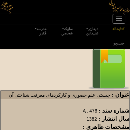
Toggl
naviga
کتابخانه
دیداری
سلوک
مدرسه
شنیداری
شخصی
فکری
جستجو
عنوان :
چیستی علم حضوری و کارکردهای معرفت شناختی آن
شماره سند :
476 . A
سال انتشار :
1382
مشخصات ظاهری :