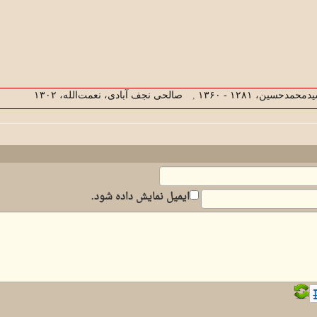
‍م‍دح‍س‍ی‍ن‌، ‏۱۲۸۱ - ۱۳۶۰
,
ص‍ال‍ح‍ی‌ ن‍ج‍ف‌ آب‍ادی‌، ن‍ع‍م‍ت‌ال‍ل‍ه‌، ‏‫۱۳۰۲
ایمیل نمایش داده شود.