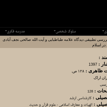
ی
سلوک شخصی
مدرسه فکری
ررسی تطبیقی دیدگاه علامه طباطبایی و آیت الله صالحی نجف آبادی
 در اسلام
د :
ار :
1397
ظاهری :
۱۲۸ ص.
ران اراک
رسی
حات :
128
صیلی :
کارشناسی ارشد
یلی :
الهیات و معارف اسلامی - علوم قرآن و حدیث