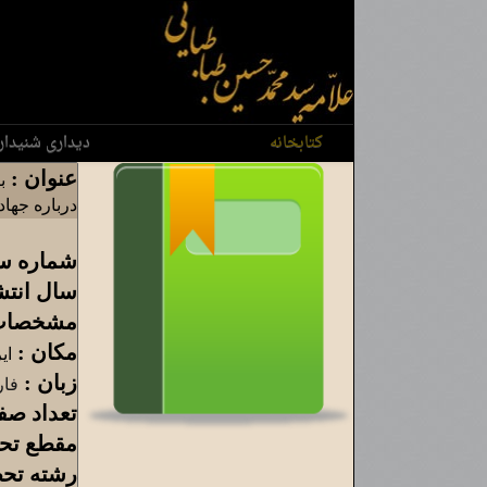
کتابخانه
دیداری شنیدار
عنوان :
ب
درباره جهاد
شماره سن
سال انتش
مشخصات 
مکان :
ای
زبان :
فا
تعداد صف
مقطع تح
رشته تحص